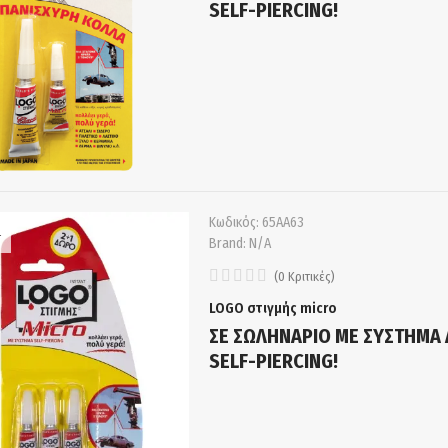
SELF-PIERCING!
Κωδικός:
65ΑΑ63
T
Brand:
N/A
(
0
Κριτικές
)
LOGO στιγμής micro
ΣΕ ΣΩΛΗΝΑΡΙΟ ΜΕ ΣΥΣΤΗΜΑ 
SELF-PIERCING!