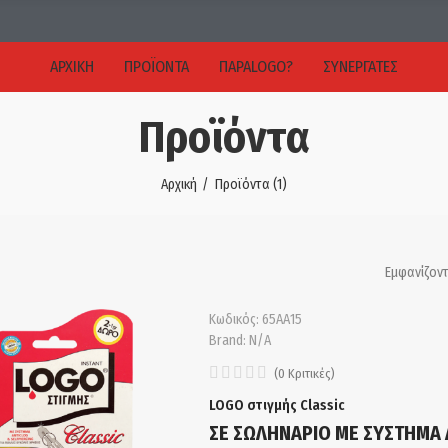
ΑΡΧΙΚΉ
ΠΡΟΪΌΝΤΑ
ΠΑΡΑLOGO?
ΣΥΝΕΡΓΑΤΕΣ
Προϊόντα
Αρχική
Προϊόντα (1)
Εμφανίζοντ
Κωδικός:
65ΑΑ15
Brand:
N/A
(
0
Κριτικές
)
LOGO στιγμής Classic
ΣΕ ΣΩΛΗΝΑΡΙΟ ΜΕ ΣΥΣΤΗΜΑ 