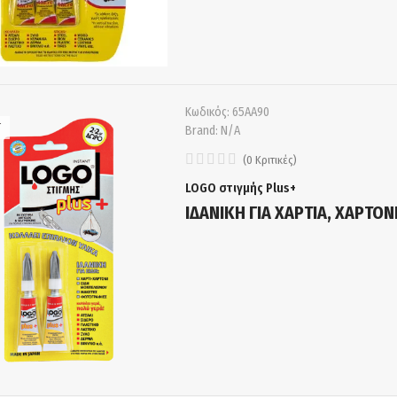
Κωδικός:
65ΑΑ90
T
Brand:
N/A
(
0
Κριτικές
)
LOGO στιγμής Plus+
ΙΔΑΝΙΚΗ ΓΙΑ ΧΑΡΤΙΑ, ΧΑΡΤΟ