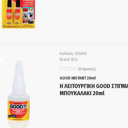
Κωδικός:
65ΑΑ50
T
Brand:
N/A
(
0
Κριτικές
)
GOOD INSTANT 20ml
Η ΛΕΙΤΟΥΡΓΙΚΗ GOOD ΣΤΙΓΜΙ
ΜΠΟΥΚΑΛΑΚΙ 20ml