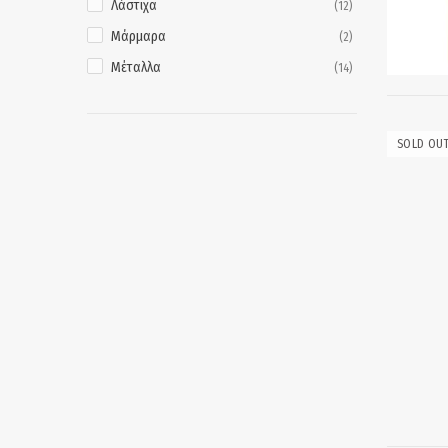
Λάστιχα
(12)
Μάρμαρα
(2)
Μέταλλα
(14)
Μακέτες
(1)
Μη πορώδεις επιφάνειες
(2)
SOLD OU
Μοντελισμό
(1)
Μωσαϊκό
(2)
Ξύλο
(18)
Οικοδομικά υλικά
(5)
Πλαστικά
(14)
Πορσελάνες
(10)
Σελοφάν
(7)
Φωτογραφίες
(3)
Χαρτί
(22)
Χαρτόνι
(20)