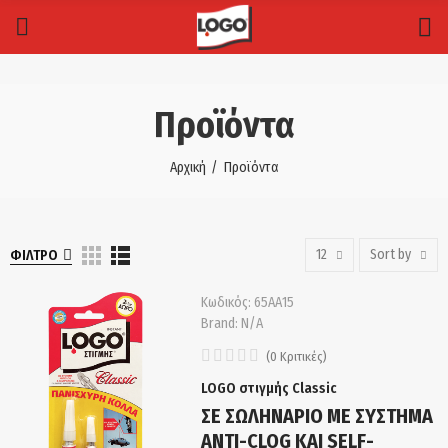
Προϊόντα
Αρχική
Προϊόντα
12
Sort by
ΦΊΛΤΡΟ
Κωδικός:
65ΑΑ15
Brand:
N/A
(
0
Κριτικές
)
LOGO στιγμής Classic
ΣΕ ΣΩΛΗΝΑΡΙΟ ΜΕ ΣΥΣΤΗΜΑ
ANTI-CLOG ΚΑΙ SELF-