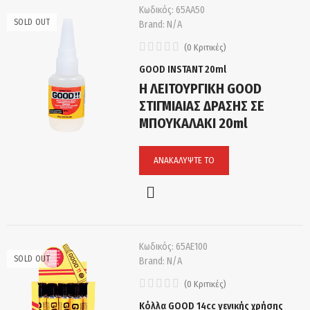
Κωδικός:
65ΑΑ50
SOLD OUT
Brand:
N/A
(
0
Κριτικές
)
GOOD INSTANT 20ml
Η ΛΕΙΤΟΥΡΓΙΚΗ GOOD
ΣΤΙΓΜΙΑΙΑΣ ΔΡΑΣΗΣ ΣΕ
ΜΠΟΥΚΑΛΑΚΙ 20ml
ΑΝΑΚΑΛΎΨΤΕ ΤΟ
Κωδικός:
65ΑE100
SOLD OUT
Brand:
N/A
(
0
Κριτικές
)
Κόλλα GOOD 14cc γενικής χρήσης