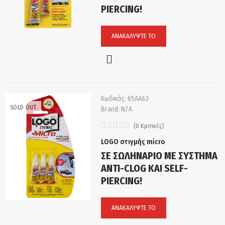
PIERCING!
ΑΝΑΚΑΛΎΨΤΕ ΤΟ
Κωδικός:
65ΑΑ63
SOLD OUT
Brand:
N/A
(
0
Κριτικές
)
LOGO στιγμής micro
ΣΕ ΣΩΛΗΝΑΡΙΟ ΜΕ ΣΥΣΤΗΜΑ
ANTI-CLOG ΚΑΙ SELF-
PIERCING!
ΑΝΑΚΑΛΎΨΤΕ ΤΟ