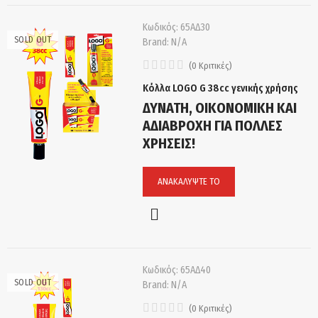
Κωδικός:
65ΑΔ30
SOLD OUT
Brand:
N/A
(
0
Κριτικές
)
Κόλλα LOGO G 38cc γενικής χρήσης
ΔΥΝΑΤΗ, ΟΙΚΟΝΟΜΙΚΗ ΚΑΙ
ΑΔΙΑΒΡΟΧΗ ΓΙΑ ΠΟΛΛΕΣ
ΧΡΗΣΕΙΣ!
ΑΝΑΚΑΛΎΨΤΕ ΤΟ
Κωδικός:
65ΑΔ40
SOLD OUT
Brand:
N/A
(
0
Κριτικές
)