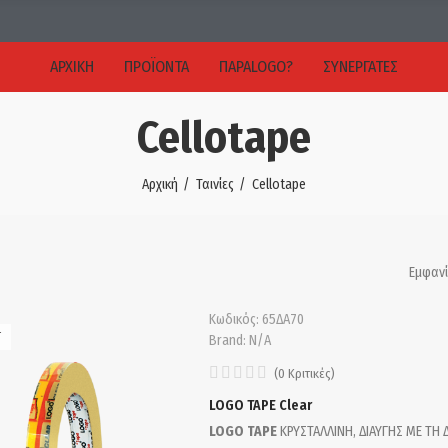
ΑΡΧΙΚΉ
ΠΡΟΪΌΝΤΑ
ΠΑΡΑLOGO?
ΣΥΝΕΡΓΑΤΕΣ
Cellotape
Αρχική
Ταινίες
Cellotape
Εμφανί
Κωδικός:
65ΔA70
T
Brand:
N/A
(
0
Κριτικές
)
LOGO TAPE Clear
LOGO TAPE
ΚΡΥΣΤΑΛΛΙΝΗ, ΔΙΑΥΓΗΣ ΜΕ ΤΗ