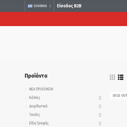
Είσοδος B2B
ΕΛΛΗΝΙΚΆ
Προϊόντα
ΝΕΑ ΠΡΟΪΟΝΤΑ!
SOLD OU
Κόλλες
Διορθωτικά
Ταινίες
Είδη Γραφής