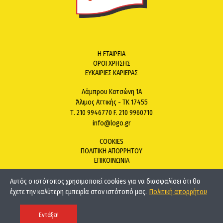
Η ΕΤΑΙΡΕΙΑ
ΟΡΟΙ ΧΡΗΣΗΣ
ΕΥΚΑΙΡΙΕΣ ΚΑΡΙΕΡΑΣ
Λάμπρου Κατσώνη 1Α
Άλιμος Αττικής - ΤΚ 17455
Τ. 210 9946770 F. 210 9960710
info@logo.gr
COOKIES
ΠΟΛΙΤΙΚΗ ΑΠΟΡΡΗΤΟΥ
ΕΠΙΚΟΙΝΩΝΙΑ
Αυτός ο ιστότοπος χρησιμοποιεί cookies για να διασφαλίσει ότι θα
έχετε την καλύτερη εμπειρία στον ιστότοπό μας.
Πολιτική απορρήτου
Copyright ©
LOGO.
Κατασκευή ιστοσελίδας
EASYDOT CREATIVE
Εντάξει!